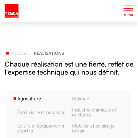
MENU
ACCUEIL
-
RÉALISATIONS
Chaque réalisation est une fierté, reflet de
l’expertise technique qui nous définit.
Agriculture
Bâtiment
Industrie chimique et
Ferroviaire et nautisme
nucléaire
Loisirs et équipements
Mobilier et éclairage
sportifs
urbain