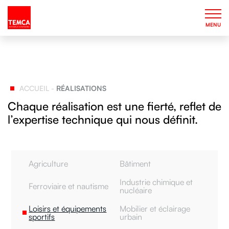
MENU
ACCUEIL
-
RÉALISATIONS
Chaque réalisation est une fierté, reflet de
l’expertise technique qui nous définit.
Agriculture
Bâtiment
Industrie chimique et
Ferroviaire et nautisme
nucléaire
Loisirs et équipements
Mobilier et éclairage
sportifs
urbain