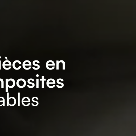
ièces en
posites
ables